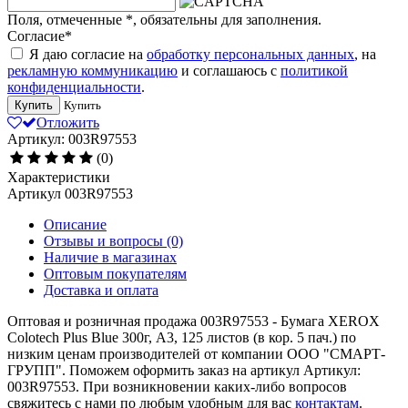
Поля, отмеченные
*
, обязательны для заполнения.
Согласие
*
Я даю согласие на
обработку персональных данных
, на
рекламную коммуникацию
и соглашаюсь с
политикой
конфиденциальности
.
Купить
Купить
Отложить
Артикул: 003R97553
(0)
Характеристики
Артикул
003R97553
Описание
Отзывы и вопросы
(0)
Наличие в магазинах
Оптовым покупателям
Доставка и оплата
Оптовая и розничная продажа 003R97553 - Бумага XEROX
Colotech Plus Blue 300г, A3, 125 листов (в кор. 5 пач.) по
низким ценам производителей от компании ООО "СМАРТ-
ГРУПП". Поможем оформить заказ на артикул Артикул:
003R97553. При возникновении каких-либо вопросов
свяжитесь с нами по любым удобным для вас
контактам
.