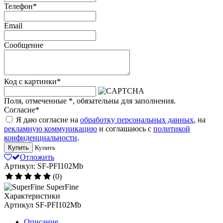
Телефон
*
Email
Сообщение
Код с картинки
*
Поля, отмеченные
*
, обязательны для заполнения.
Согласие
*
Я даю согласие на
обработку персональных данных
, на
рекламную коммуникацию
и соглашаюсь с
политикой
конфиденциальности
.
Купить
Купить
Отложить
Артикул: SF-PFI102Mb
(0)
SuperFine
Характеристики
Артикул
SF-PFI102Mb
Описание