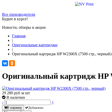
Все производители
Будьте в курсе!
Новости, обзоры и акции
Главная
|
Оригинальные картриджи
|
Оригинальный картридж HP W2300X (7500 стр., черный)
Оригинальный картридж HP W
29 280
руб за шт
В наличии
-
+
В корзину
Добавлено