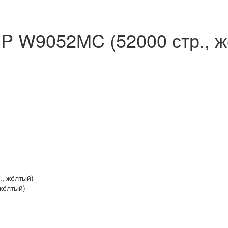
P W9052MC (52000 стр., ж
жёлтый)