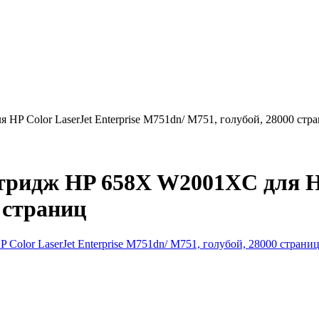
 Color LaserJet Enterprise M751dn/ M751, голубой, 28000 стр
идж HP 658X W2001XC для HP 
 страниц