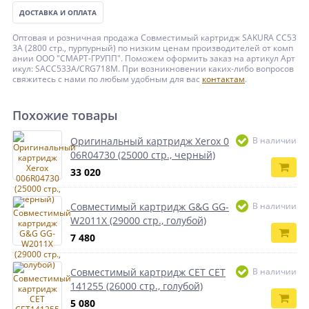
ДОСТАВКА И ОПЛАТА
Оптовая и розничная продажа Совместимый картридж SAKURA CC53
3A (2800 стр., пурпурный) по низким ценам производителей от комп
ании ООО "СМАРТ-ГРУПП". Поможем оформить заказ на артикул Арт
икул: SACC533A/CRG718M. При возникновении каких-либо вопросов
свяжитесь с нами по любым удобным для вас
контактам
.
Похожие товары
Оригинальный картридж Xerox 0
В наличии
06R04730 (25000 стр., черный)
33 020
Совместимый картридж G&G GG-
В наличии
W2011X (29000 стр., голубой)
7 480
Совместимый картридж CET CET
В наличии
141255 (26000 стр., голубой)
5 080