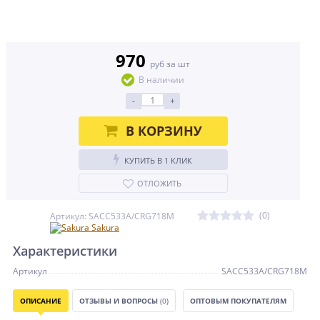
970
руб за шт
В наличии
-
+
В КОРЗИНУ
КУПИТЬ В 1 КЛИК
ОТЛОЖИТЬ
(0)
Артикул: SACC533A/CRG718M
Sakura
Характеристики
Артикул
SACC533A/CRG718M
ОПИСАНИЕ
ОТЗЫВЫ И ВОПРОСЫ
(0)
ОПТОВЫМ ПОКУПАТЕЛЯМ