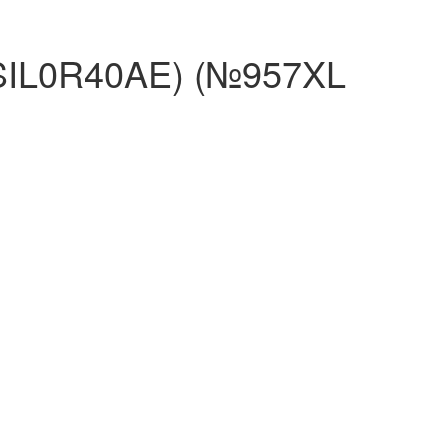
SIL0R40AE) (№957XL