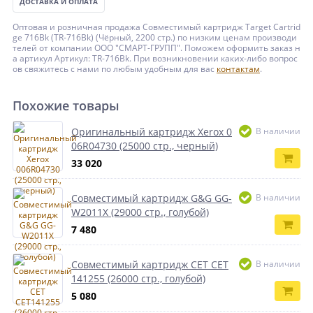
ДОСТАВКА И ОПЛАТА
Оптовая и розничная продажа Совместимый картридж Target Cartrid
ge 716Bk (TR-716Bk) (Чёрный, 2200 стр.) по низким ценам производи
телей от компании ООО "СМАРТ-ГРУПП". Поможем оформить заказ н
а артикул Артикул: TR-716Bk. При возникновении каких-либо вопрос
ов свяжитесь с нами по любым удобным для вас
контактам
.
Похожие товары
Оригинальный картридж Xerox 0
В наличии
06R04730 (25000 стр., черный)
33 020
Совместимый картридж G&G GG-
В наличии
W2011X (29000 стр., голубой)
7 480
Совместимый картридж CET CET
В наличии
141255 (26000 стр., голубой)
5 080