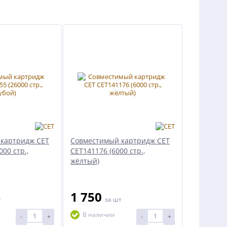
картридж CET
Совместимый картридж CET
00 стр.,
CET141176 (6000 стр.,
жёлтый)
1 750
т
за шт
В наличии
-
+
-
+