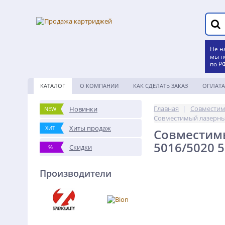
Не н
мы п
по Р
КАТАЛОГ
О КОМПАНИИ
КАК СДЕЛАТЬ ЗАКАЗ
ОПЛАТА
Главная
|
Совместим
Новинки
NEW
Совместимый лазерный
Хиты продаж
ХИТ
Совместимы
5016/5020 
Скидки
%
Производители