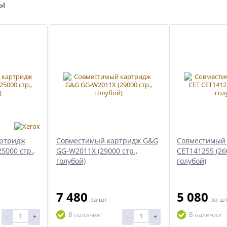
ры
ртридж
Совместимый картридж G&G
Совместимый 
5000 стр.,
GG-W2011X (29000 стр.,
CET141255 (260
голубой)
голубой)
7 480
5 080
за шт
за ш
В наличии
В наличии
-
+
-
+