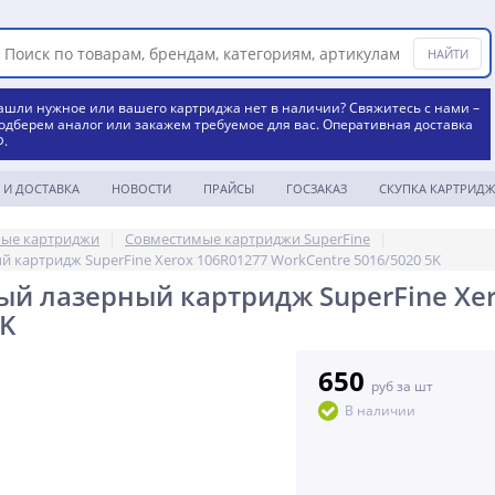
ашли нужное или вашего картриджа нет в наличии? Свяжитесь с нами –
одберем аналог или закажем требуемое для вас. Оперативная доставка
Ф.
 И ДОСТАВКА
НОВОСТИ
ПРАЙСЫ
ГОСЗАКАЗ
СКУПКА КАРТРИДЖ
ые картриджи
|
Совместимые картриджи SuperFine
|
 картридж SuperFine Xerox 106R01277 WorkCentre 5016/5020 5K
й лазерный картридж SuperFine Xer
5K
650
руб за шт
В наличии