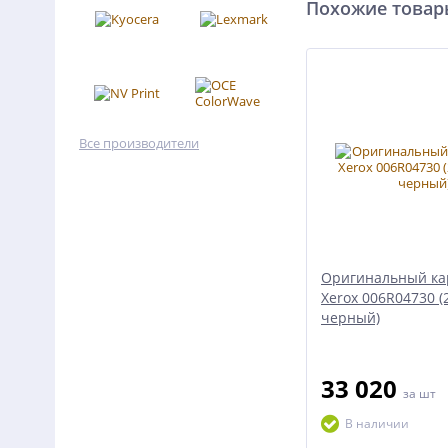
Похожие това
Все производители
Оригинальный ка
Xerox 006R04730 (2
черный)
33 020
за шт
В наличии