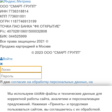
ООО "СМАРТ-ГРУПП"
ИНН 7736318814
КПП 773601001
ОГРН 1187746913199
ТОЧКА ПАО БАНКА "ФК ОТКРЫТИЕ"
Р/с: 40702810601500032808
БИК: 044525999
Все права защищены 2021 ©
Продажа картриджей в Москве
© 2023 ООО "СМАРТ-ГРУПП"
Войти
Я даю
согласие на обработку персональных данных
,
на
рекламную коммуникацию
и соглашаюсь с
политикой
конфиденциальности
.
Мы используем cookie-файлы и технические данные для
Войти
корректной работы сайта, аналитики и персонализации
Напомнить пароль
предложений. Нажимая «Принять» и продолжая
Войти как пользователь:
пользоваться сайтом, вы соглашаетесь с их обработкой.