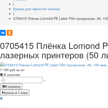
|
Бумага для офисной техники
|
0705415 Плёнка Lomond PE Laser Film прозрачная, А4, 100
0705415 Плёнка Lomond PE 
лазерных принтеров (50 л
1 190
руб за шт
В наличии
-
+
В корзину
Купить в 1 клик