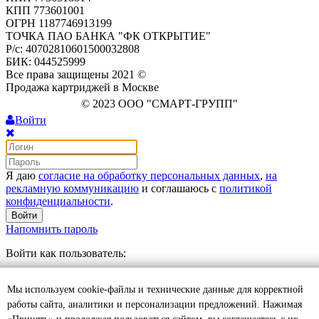
КПП 773601001
ОГРН 1187746913199
ТОЧКА ПАО БАНКА "ФК ОТКРЫТИЕ"
Р/с: 40702810601500032808
БИК: 044525999
Все права защищены 2021 ©
Продажа картриджей в Москве
© 2023 ООО "СМАРТ-ГРУПП"
Войти
Я даю
согласие на обработку персональных данных
,
на
рекламную коммуникацию
и соглашаюсь с
политикой
конфиденциальности
.
Войти
Напомнить пароль
Войти как пользователь:
Регистрация
Мы используем cookie-файлы и технические данные для корректной
Отложенные
0
Моя корзина
0
0
руб.
работы сайта, аналитики и персонализации предложений. Нажимая
Оформить