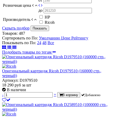
от
Розничная цена
до
HP
Производитель
Ricoh
Скрыть подбор
Показать
Товаров:
487
Сортировать по
По
:
Умолчанию
Цене
Рейтингу
Показывать по
По
:
24
48
Все
Подобрать товары по тегам
Оригинальный картридж Ricoh D1979510 (160000 стр.,
черный)
Артикул: D1979510
18 290
руб
за шт
В наличии
-
+
В корзину
Добавлено