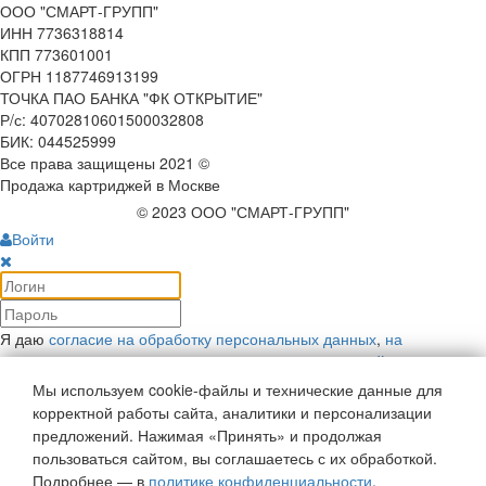
ООО "СМАРТ-ГРУПП"
ИНН 7736318814
КПП 773601001
ОГРН 1187746913199
ТОЧКА ПАО БАНКА "ФК ОТКРЫТИЕ"
Р/с: 40702810601500032808
БИК: 044525999
Все права защищены 2021 ©
Продажа картриджей в Москве
© 2023 ООО "СМАРТ-ГРУПП"
Войти
Я даю
согласие на обработку персональных данных
,
на
рекламную коммуникацию
и соглашаюсь с
политикой
конфиденциальности
.
Мы используем cookie-файлы и технические данные для
Войти
корректной работы сайта, аналитики и персонализации
Напомнить пароль
предложений. Нажимая «Принять» и продолжая
Войти как пользователь:
пользоваться сайтом, вы соглашаетесь с их обработкой.
Подробнее — в
политике конфиденциальности
.