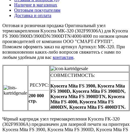
Наличие в магазинах
Оптовым покупателям
Доставка и оплата
Оптовая и розничная продажа Оригинальный узел
термозакрепления Kyocera MK-320 (302F99306A) для Kyocera
FS 3900/3900D/3900DN/3900DTN/4000/4000 по низким ценам
производителей от компании ООО "СМАРТ-ГРУПП".
Поможем оформить заказ на артикул Артикул: MK-320. При
возникновении каких-либо вопросов свяжитесь с нами по
любым удобным для вас
контактам
.
СОВМЕСТИМОСТЬ:
РЕСУРС:
Kyocera Mita FS 3900, Kyocera Mita
FS 3900D, Kyocera Mita FS 3900DN,
200 000
Kyocera Mita FS 3900DTN, Kyocera
стр.
Mita FS 4000, Kyocera Mita FS
4000DN, Kyocera Mita FS 4000DTN.
Чёрный картридж узел термозакрепления Kyocera FK-320
(302F99306A) предназначен для лазерной печати на принтерах
Kyocera Mita FS 3900, Kyocera Mita FS 3900D, Kyocera Mita FS