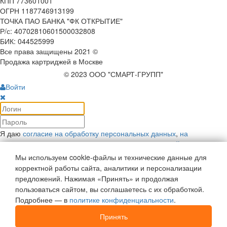
КПП 773601001
ОГРН 1187746913199
ТОЧКА ПАО БАНКА "ФК ОТКРЫТИЕ"
Р/с: 40702810601500032808
БИК: 044525999
Все права защищены 2021 ©
Продажа картриджей в Москве
© 2023 ООО "СМАРТ-ГРУПП"
Войти
Я даю
согласие на обработку персональных данных
,
на
рекламную коммуникацию
и соглашаюсь с
политикой
конфиденциальности
.
Мы используем cookie-файлы и технические данные для
Войти
корректной работы сайта, аналитики и персонализации
Напомнить пароль
предложений. Нажимая «Принять» и продолжая
Войти как пользователь:
пользоваться сайтом, вы соглашаетесь с их обработкой.
Подробнее — в
политике конфиденциальности
.
Регистрация
Отложенные
0
Принять
Моя корзина
0
0
руб.