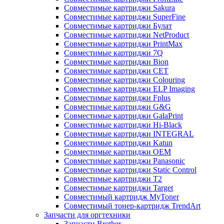
Совместимые картриджи Sakura
Совместимые картриджи SuperFine
Совместимые картриджи Булат
Совместимые картриджи NetProduct
Совместимые картриджи PrintMax
Совместимые картриджи 7Q
Совместимые картриджи Bion
Совместимые картриджи CET
Совместимые картриджи Colouring
Совместимые картриджи ELP Imaging
Совместимые картриджи Fplus
Совместимые картриджи G&G
Совместимые картриджи GalaPrint
Совместимые картриджи Hi-Black
Совместимые картриджи INTEGRAL
Совместимые картриджи Katun
Совместимые картриджи OEM
Совместимые картриджи Panasonic
Совместимые картриджи Static Control
Совместимые картриджи T2
Совместимые картриджи Target
Совместимый картридж MyToner
Совместимый тонер-картридж TrendArt
Запчасти для оргтехники
Запчасти Brother