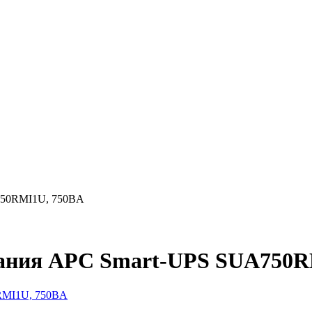
A750RMI1U, 750ВA
итания APC Smart-UPS SUA750