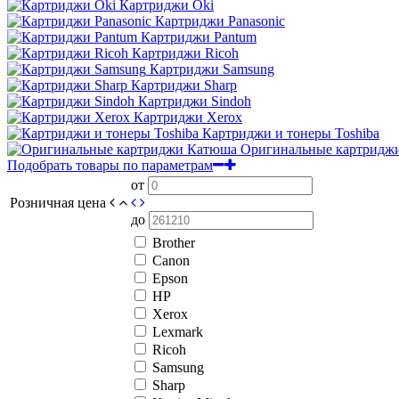
Картриджи Oki
Картриджи Panasonic
Картриджи Pantum
Картриджи Ricoh
Картриджи Samsung
Картриджи Sharp
Картриджи Sindoh
Картриджи Xerox
Картриджи и тонеры Toshiba
Оригинальные картридж
Подобрать товары по параметрам
от
Розничная цена
до
Brother
Canon
Epson
HP
Xerox
Lexmark
Ricoh
Samsung
Sharp