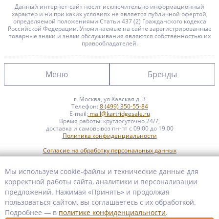
Данный интернет-сайт носит исключительно информационный
характер и ни при каких условиях не является публичной офертой,
определяемой положениями Статьи 437 (2) Гражданского кодекса
Российской Федерации. Упоминаемые на сайте зарегистрированные
товарные знаки и знаки обслуживания являются собственностью их
правообладателей.
Меню
Бренды
г. Москва, ул Хавская д. 3
Главная
Brother
Телефон:
8 (499) 350-55-84
E-mail:
mail@kartridgesale.ru
Время работы: круглосуточно 24/7,
Каталог
Canon
доставка и самовывоз пн-пт с 09:00 до 19.00
Политика конфиденциальности
Условия оплаты и доставки
Epson
Согласие на обработку персональных данных
Новинки
Hp
Согласие на рекламную коммуникацию
Мы используем cookie-файлы и технические данные для
Хиты продаж
Kyocera
корректной работы сайта, аналитики и персонализации
предложений. Нажимая «Принять» и продолжая
Panasonic
Скидки
пользоваться сайтом, вы соглашаетесь с их обработкой.
Подробнее — в
политике конфиденциальности
.
Samsung
Новости