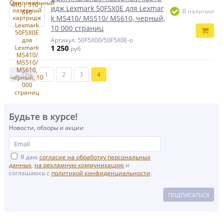
идж Lexmark 50F5X0E для Lexmar
В наличии
k MS410/ MS510/ MS610, черный,
10 000 страниц
Артикул: 50F5X00/50F5X0E-o
1 250
руб
← Ctrl
1
2
3
4
Будьте в курсе!
Новости, обзоры и акции
Я даю
согласие на обработку персональных
данных
,
на рекламную коммуникацию
и
соглашаюсь с
политикой конфиденциальности
.
ПОДПИСАТЬСЯ