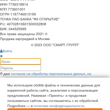
ИНН 7736318814
КПП 773601001
ОГРН 1187746913199
ТОЧКА ПАО БАНКА "ФК ОТКРЫТИЕ"
Р/с: 40702810601500032808
БИК: 044525999
Все права защищены 2021 ©
Продажа картриджей в Москве
© 2023 ООО "СМАРТ-ГРУПП"
Войти
Я даю
согласие на обработку персональных данных
,
на
рекламную коммуникацию
и соглашаюсь с
политикой
конфиденциальности
.
Мы используем cookie-файлы и технические данные для
Войти
корректной работы сайта, аналитики и персонализации
Напомнить пароль
предложений. Нажимая «Принять» и продолжая
Войти как пользователь:
пользоваться сайтом, вы соглашаетесь с их обработкой.
Подробнее — в
политике конфиденциальности
.
Регистрация