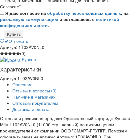
Поля, отмеченные
*
, обязательны для заполнения.
Согласие
*
Я даю согласие на
обработку персональных данных
, на
рекламную коммуникацию
и соглашаюсь с
политикой
конфиденциальности
.
Купить
Отложить
Артикул: 1T02AV0NL0
(0)
Kyocera
Характеристики
Артикул
1T02AV0NL0
Описание
Отзывы и вопросы
(0)
Наличие в магазинах
Оптовым покупателям
Доставка и оплата
Оптовая и розничная продажа Оригинальный картридж Kyocera
Mita 1T02AV0NL0 (11000 стр., черный) по низким ценам
производителей от компании ООО "СМАРТ-ГРУПП". Поможем
оформить заказ на артикул Артикул: 1T02AV0NL0. При