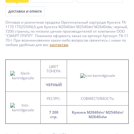
ДОСТАВКА И ОПЛАТА
Оптовая и розничная продажа Оригинальный картридж Kyocera TK-
1170 1T02S50NL0 для Kyocera M2040dn/ M2540dn/ M2640idw, черный,
7200 страниц по низким ценам производителей от компании ООО
"СМАРТ-ГРУПП". Поможем оформить заказ на артикул Артикул: TK-11
70-l. При возникновении каких-либо вопросов свяжитесь с нами по
любым удобным для вас
контактам
.
ЦВЕТ
ТОНЕРА:
ЧЕРНЫЙ
РЕСУРС:
СОВМЕСТИМОСТЬ:
7 200
Kyocera M2040dn/ M2540dn/
стр.
M2640idw