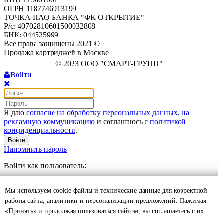
ОГРН 1187746913199
ТОЧКА ПАО БАНКА "ФК ОТКРЫТИЕ"
Р/с: 40702810601500032808
БИК: 044525999
Все права защищены 2021 ©
Продажа картриджей в Москве
© 2023 ООО "СМАРТ-ГРУПП"
Войти
Я даю
согласие на обработку персональных данных
,
на
рекламную коммуникацию
и соглашаюсь с
политикой
конфиденциальности
.
Войти
Напомнить пароль
Войти как пользователь:
Регистрация
Мы используем cookie-файлы и технические данные для корректной
Отложенные
0
Моя корзина
0
0
руб.
работы сайта, аналитики и персонализации предложений. Нажимая
Оформить
«Принять» и продолжая пользоваться сайтом, вы соглашаетесь с их