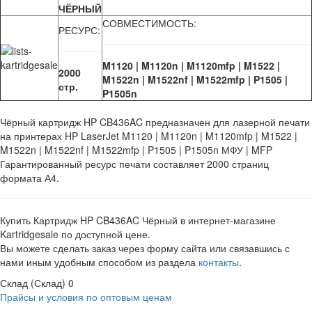
ЧЁРНЫЙ
СОВМЕСТИМОСТЬ:
РЕСУРС:
M1120 | M1120n | M1120mfp | M1522 |
2000
M1522n | M1522nf | M1522mfp | P1505 |
стр.
P1505n
Чёрный картридж HP CB436AC предназначен для лазерной печати
на принтерах HP LaserJet M1120 | M1120n | M1120mfp | M1522 |
M1522n | M1522nf | M1522mfp | P1505 | P1505n МФУ | MFP
Гарантированный ресурс печати составляет 2000 страниц
формата А4.
Купить Картридж HP CB436AC Чёрный в интернет-магазине
Kartridgesale по доступной цене.
Вы можете сделать заказ через форму сайта или связавшись с
нами иным удобным способом из раздела
контакты
.
Склад (Склад)
0
Прайсы и условия по оптовым ценам