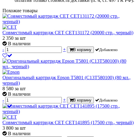
оплатив только стоимость доставки (п. 4, ст. 497 ГК РФ).
Похожие товары
Совместимый картридж CET CET131172 (20000 стр., черный)
2 350
за шт
В наличии
-
+
В корзину
Добавлено
Оригинальный картридж Epson T5801 (C13T580100) (80 мл.,
черный)
8 580
за шт
В наличии
-
+
В корзину
Добавлено
Совместимый картридж CET CET141895 (17500 стр., черный)
3 800
за шт
В наличии