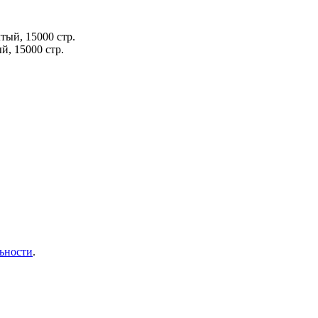
й, 15000 стр.
ьности
.