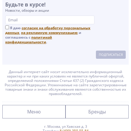
Будьте в курсе!
Новости, обзоры и акции
Я даю
согласие на обработку персональных
данных
,
на рекламную коммуникацию
и
соглашаюсь с
политикой
конфиденциальности
.
ПОДПИСАТЬСЯ
Данный интернет-сайт носит исключительно информационный
характер и ни при каких условиях не является публичной офертой,
определяемой положениями Статьи 437 (2) Гражданского кодекса
Российской Федерации. Упоминаемые на сайте зарегистрированные
товарные знаки и знаки обслуживания являются собственностью их
правообладателей.
Меню
Бренды
г. Москва, ул Хавская д. 3
Главная
Brother
Телефон:
8 (499) 350-55-84