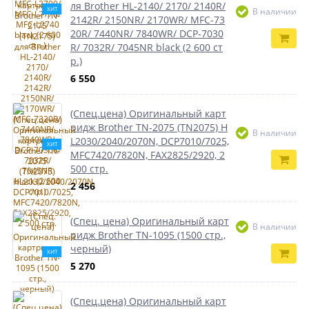
ля Brother HL-2140/ 2170/ 2140R/
ХИТ
В наличии
2142R/ 2150NR/ 2170WR/ MFC-73
20R/ 7440NR/ 7840WR/ DCP-7030
R/ 7032R/ 7045NR black (2 600 ст
р.)
6 550
(Спец.цена) Оригинальный карт
ридж Brother TN-2075 (TN2075) H
В наличии
L2030/2040/2070N, DCP7010/7025,
ХИТ
MFC7420/7820N, FAX2825/2920, 2
500 стр.
2 456
(Спец. цена) Оригинальный карт
В наличии
ридж Brother TN-1095 (1500 стр.,
черный)
ХИТ
5 270
(Спец.цена) Оригинальный карт