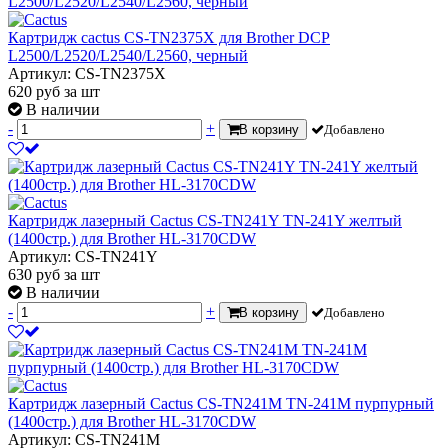
Картридж cactus CS-TN2375X для Brother DCP
L2500/L2520/L2540/L2560, черный
Артикул: CS-TN2375X
620
руб
за шт
В наличии
-
+
В корзину
Добавлено
Картридж лазерный Cactus CS-TN241Y TN-241Y желтый
(1400стр.) для Brother HL-3170CDW
Артикул: CS-TN241Y
630
руб
за шт
В наличии
-
+
В корзину
Добавлено
Картридж лазерный Cactus CS-TN241M TN-241M пурпурный
(1400стр.) для Brother HL-3170CDW
Артикул: CS-TN241M