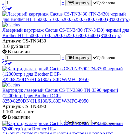
-
+
В корзину
Добавлено
Лазерный картридж Cactus CS-TN3430 (TN-3430) черный для
Brother HL L5000, 5100, 5200, 6250, 6300, 6400 (3'000 стр.)
Артикул: CS-TN3430
810
руб
за шт
В наличии
-
+
В корзину
Добавлено
Картридж лазерный Cactus CS-TN3390 TN-3390 черный
(12000стр.) для Brother DCP-
8250/8250DN/HL6180/6180DW/MFC-8950
Артикул: CS-TN3390
1 100
руб
за шт
В наличии
-
+
В корзину
Добавлено