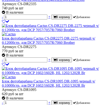
Артикул: CS-DR2335
740
руб
за шт
В наличии
-
+
В корзину
Добавлено
Блок фотобарабана Cactus CS-DR2275 DR-2275 черный ч/
б:12000стр. для DCP 7057/7057R/7060 Brother
Артикул: CS-DR2275
770
руб
за шт
В наличии
-
+
В корзину
Добавлено
Блок фотобарабана Cactus CS-DR1095 DR-1095 черный ч/
б:10000стр. для DCP 1602/1602R, HL 1202/1202R Br
Артикул: CS-DR1095
620
руб
за шт
В наличии
-
+
В корзину
Добавлено