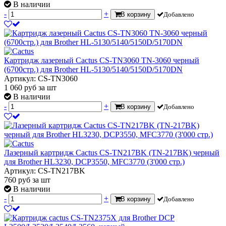
В наличии
-
+
В корзину
Добавлено
Картридж лазерный Cactus CS-TN3060 TN-3060 черный
(6700стр.) для Brother HL-5130/5140/5150D/5170DN
Артикул: CS-TN3060
1 060
руб
за шт
В наличии
-
+
В корзину
Добавлено
Лазерный картридж Cactus CS-TN217BK (TN-217BK) черный
для Brother HL3230, DCP3550, MFC3770 (3'000 стр.)
Артикул: CS-TN217BK
760
руб
за шт
В наличии
-
+
В корзину
Добавлено