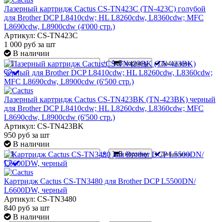
Лазерный картридж Cactus CS-TN423C (TN-423C) голубой
для Brother DCP L8410cdw; HL L8260cdw, L8360cdw; MFC
L8690cdw, L8900cdw (4'000 стр.)
Артикул: CS-TN423C
1 000
руб
за шт
В наличии
-
+
В корзину
Добавлено
Лазерный картридж Cactus CS-TN423BK (TN-423BK) черный
для Brother DCP L8410cdw; HL L8260cdw, L8360cdw; MFC
L8690cdw, L8900cdw (6'500 стр.)
Артикул: CS-TN423BK
950
руб
за шт
В наличии
-
+
В корзину
Добавлено
Картридж Cactus CS-TN3480 для Brother DCP L5500DN/
L6600DW, черный
Артикул: CS-TN3480
840
руб
за шт
В наличии