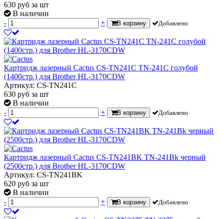
630
руб
за шт
В наличии
-
+
В корзину
Добавлено
Картридж лазерный Cactus CS-TN241C TN-241C голубой
(1400стр.) для Brother HL-3170CDW
Артикул: CS-TN241C
630
руб
за шт
В наличии
-
+
В корзину
Добавлено
Картридж лазерный Cactus CS-TN241BK TN-241Bk черный
(2500стр.) для Brother HL-3170CDW
Артикул: CS-TN241BK
620
руб
за шт
В наличии
-
+
В корзину
Добавлено