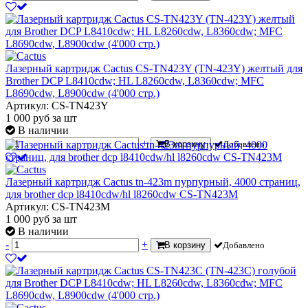
Лазерный картридж Cactus CS-TN423Y (TN-423Y) желтый для
Brother DCP L8410cdw; HL L8260cdw, L8360cdw; MFC
L8690cdw, L8900cdw (4'000 стр.)
Артикул: CS-TN423Y
1 000
руб
за шт
В наличии
-
+
В корзину
Добавлено
Лазерный картридж Cactus tn-423m пурпурный, 4000 страниц,
для brother dcp l8410cdw/hl l8260cdw CS-TN423M
Артикул: CS-TN423M
1 000
руб
за шт
В наличии
-
+
В корзину
Добавлено