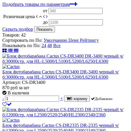
Подобрать товары по параметрам
от
Розничная цена
до
Скрыть подбор
Показать
Товаров:
42
Сортировать по
По
:
Умолчанию
Цене
Рейтингу
Показывать по
По
:
24
48
Все
Блок фотобарабана Cactus CS-DR3400 DR-3400 черный ч/
б:30000стр. для HL-L5000/L5100/L5200/L6250/L6300
Артикул: CS-DR3400
870
руб
за шт
В наличии
-
+
В корзину
Добавлено
Блок фотобарабана Cactus CS-DR2335 DR-2335 черный ч/
б:12000стр. для L2500/2520/2540/HL2300/2340/2360