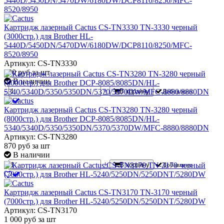
Картридж лазерный Cactus CS-TN3330 TN-3330 черный
(3000стр.) для Brother HL-
5440D/5450DN/5470DW/6180DW/DCP8110/8250/MFC-
8520/8950
Артикул: CS-TN3330
790
руб
за шт
В наличии
-
+
В корзину
Добавлено
Картридж лазерный Cactus CS-TN3280 TN-3280 черный
(8000стр.) для Brother DCP-8085/8085DN/HL-
5340/5340D/5350/5350DN/5370/5370DW/MFC-8880/8880DN
Артикул: CS-TN3280
870
руб
за шт
В наличии
-
+
В корзину
Добавлено
Картридж лазерный Cactus CS-TN3170 TN-3170 черный
(7000стр.) для Brother HL-5240/5250DN/5250DNT/5280DW
Артикул: CS-TN3170
1 000
руб
за шт