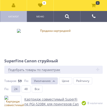
0
0
КАТАЛОГ
МЕНЮ
SuperFine Canon струйный
Подобрать товары по параметрам
59
Товаров:
По
:
Умолчанию
Цене
Рейтингу
По
:
24
48
Все
Картридж совместимый SuperFi
В наличии
ne PGI-520BK для принтеров Can