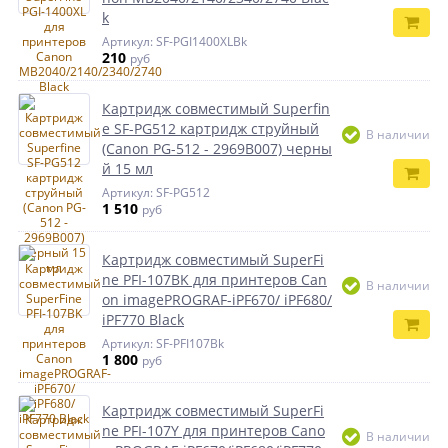
k
Артикул: SF-PGI1400XLBk
210
руб
Картридж совместимый Superfin
e SF-PG512 картридж струйный
В наличии
(Canon PG-512 - 2969B007) черны
й 15 мл
Артикул: SF-PG512
1 510
руб
Картридж совместимый SuperFi
ne PFI-107BK для принтеров Can
В наличии
on imagePROGRAF-iPF670/ iPF680/
iPF770 Black
Артикул: SF-PFI107Bk
1 800
руб
Картридж совместимый SuperFi
ne PFI-107Y для принтеров Cano
В наличии