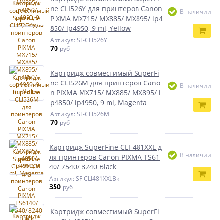
ne CLI526Y для принтеров Canon
В наличии
PIXMA MX715/ MX885/ MX895/ ip4
850/ ip4950, 9 ml, Yellow
Артикул: SF-CLI526Y
70
руб
Картридж совместимый SuperFi
ne CLI526M для принтеров Cano
В наличии
n PIXMA MX715/ MX885/ MX895/ i
p4850/ ip4950, 9 ml, Magenta
Артикул: SF-CLI526M
70
руб
Картридж SuperFine CLI-481XXL д
В наличии
ля принтеров Canon PIXMA TS61
40/ 7540/ 8240 Black
Артикул: SF-CLI481XXLBk
350
руб
Картридж совместимый SuperFi