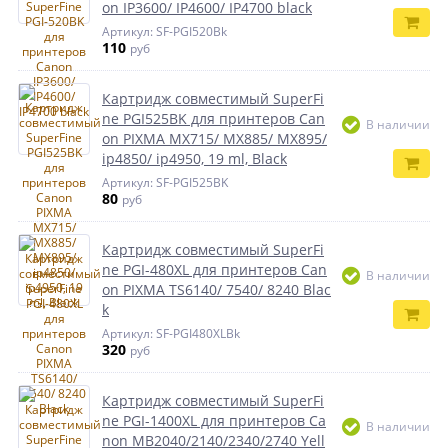
on IP3600/ IP4600/ IP4700 black
Артикул: SF-PGI520Bk
110
руб
Картридж совместимый SuperFi
ne PGI525BK для принтеров Can
В наличии
on PIXMA MX715/ MX885/ MX895/
ip4850/ ip4950, 19 ml, Black
Артикул: SF-PGI525BK
80
руб
Картридж совместимый SuperFi
ne PGI-480XL для принтеров Can
В наличии
on PIXMA TS6140/ 7540/ 8240 Blac
k
Артикул: SF-PGI480XLBk
320
руб
Картридж совместимый SuperFi
ne PGI-1400XL для принтеров Ca
В наличии
non MB2040/2140/2340/2740 Yell