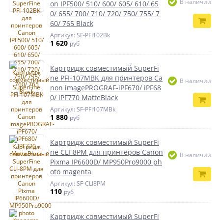
В наличии
on IPF500/ 510/ 600/ 605/ 610/ 65
0/ 655/ 700/ 710/ 720/ 750/ 755/ 7
60/ 765 Black
Артикул: SF-PFI102Bk
1 620
руб
Картридж совместимый SuperFi
ne PFI-107MBK для принтеров Ca
В наличии
non imagePROGRAF-iPF670/ iPF68
0/ iPF770 MatteBlack
Артикул: SF-PFI107MBk
1 880
руб
Картридж совместимый SuperFi
ne CLI-8PM для принтеров Canon
В наличии
Pixma IP6600D/ MP950Pro9000 ph
oto magenta
Артикул: SF-CLI8PM
110
руб
Картридж совместимый SuperFi