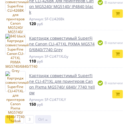
ne CLI-426BK для принтеров Can
В наличии
on MG5240/ MG5140/ IP4840 blac
k
Артикул: SF-CLI426Bk
120
руб
Картридж совместимый SuperFi
В наличии
ne Canon CLI-471XL PIXMA MG574
0/6840/7740 Grey
Артикул: SF-CLI471XLGy
110
руб
Картридж совместимый SuperFi
ne CLI-471XL для принтеров Can
В наличии
on Pixma MG5740/ 6840/ 7740 Yell
ow
Артикул: SF-CLI471XLY
150
руб
1
2
3
Ctrl →