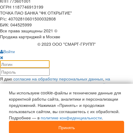
КПП 773601001
ОГРН 1187746913199
ТОЧКА ПАО БАНКА "ФК ОТКРЫТИЕ"
Р/с: 40702810601500032808
БИК: 044525999
Все права защищены 2021 ©
Продажа картриджей в Москве
© 2023 ООО "СМАРТ-ГРУПП"
Войти
Я даю
согласие на обработку персональных данных
,
на
рекламную коммуникацию
и соглашаюсь с
политикой
конфиденциальности
.
Мы используем cookie-файлы и технические данные для
Войти
корректной работы сайта, аналитики и персонализации
Напомнить пароль
предложений. Нажимая «Принять» и продолжая
Войти как пользователь:
пользоваться сайтом, вы соглашаетесь с их обработкой.
Подробнее — в
политике конфиденциальности
.
Регистрация
Отложенные
0
Принять
Моя корзина
0
0
руб.