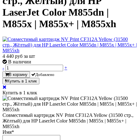
стр., Жёлтый) для HP
LaserJet Color M855dn |
M855x | M855x+ | M855xh
4 440
руб за шт
В наличии
-
+
В корзину
Добавлено
Купить в 1 клик
Купить в 1 клик
Совместимый картридж NV Print CF312A Yellow (31500 стр.,
Жёлтый) для HP LaserJet Color M855dn | M855x | M855x+ |
M855xh
Имя
*