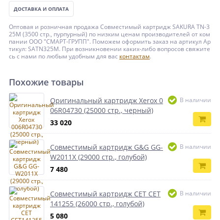
ДОСТАВКА И ОПЛАТА
Оптовая и розничная продажа Совместимый картридж SAKURA TN-3
25M (3500 стр., пурпурный) по низким ценам производителей от ком
пании ООО "СМАРТ-ГРУПП". Поможем оформить заказ на артикул Ар
тикул: SATN325M. При возникновении каких-либо вопросов свяжите
сь с нами по любым удобным для вас
контактам
.
Похожие товары
Оригинальный картридж Xerox 0
В наличии
06R04730 (25000 стр., черный)
33 020
Совместимый картридж G&G GG-
В наличии
W2011X (29000 стр., голубой)
7 480
Совместимый картридж CET CET
В наличии
141255 (26000 стр., голубой)
5 080