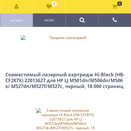
0
0
МЕНЮ
КАТАЛОГ
Совместимый лазерный картридж Hi-Black (HB-
CF287X) 22013627 для HP LJ M501dn/M506dn/M506
x/ M527dn/M527f/M527c, черный, 18 000 страниц