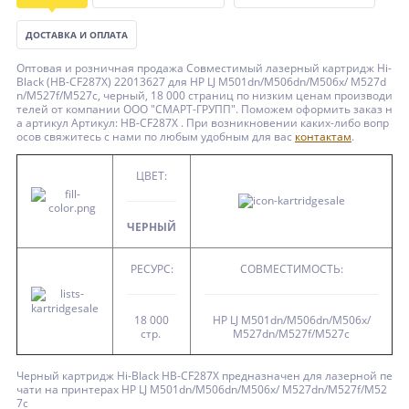
ДОСТАВКА И ОПЛАТА
Оптовая и розничная продажа Совместимый лазерный картридж Hi-
Black (HB-CF287X) 22013627 для HP LJ M501dn/M506dn/M506x/ M527d
n/M527f/M527c, черный, 18 000 страниц по низким ценам производи
телей от компании ООО "СМАРТ-ГРУПП". Поможем оформить заказ н
а артикул Артикул: HB-CF287X . При возникновении каких-либо вопр
осов свяжитесь с нами по любым удобным для вас
контактам
.
ЦВЕТ:
ЧЕРНЫЙ
РЕСУРС:
СОВМЕСТИМОСТЬ:
18 000
HP LJ M501dn/M506dn/M506x/
стр.
M527dn/M527f/M527c
Черный картридж Hi-Black HB-CF287X предназначен для лазерной пе
чати на принтерах HP LJ M501dn/M506dn/M506x/ M527dn/M527f/M52
7c