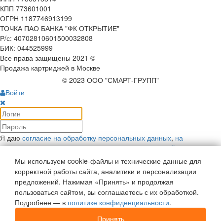
КПП 773601001
ОГРН 1187746913199
ТОЧКА ПАО БАНКА "ФК ОТКРЫТИЕ"
Р/с: 40702810601500032808
БИК: 044525999
Все права защищены 2021 ©
Продажа картриджей в Москве
© 2023 ООО "СМАРТ-ГРУПП"
Войти
Я даю
согласие на обработку персональных данных
,
на
рекламную коммуникацию
и соглашаюсь с
политикой
конфиденциальности
.
Мы используем cookie-файлы и технические данные для
Войти
корректной работы сайта, аналитики и персонализации
Напомнить пароль
предложений. Нажимая «Принять» и продолжая
Войти как пользователь:
пользоваться сайтом, вы соглашаетесь с их обработкой.
Подробнее — в
политике конфиденциальности
.
Регистрация
Отложенные
0
Принять