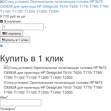
9 770
руб за шт
В наличии
-
+
В корзину
Купить в 1 клик
Купить в 1 клик
(Спец.условия) Оригинальная печатающая головка HP №72
C9383A для принтера HP DesignJet T610/ T620/ T770/ T790/
T795/ T1100/ T1120/ T1200/ T1300/ T2300
Имя
*
Телефон
*