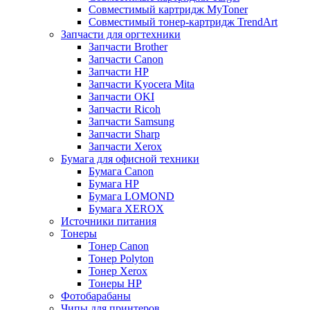
Совместимый картридж MyToner
Совместимый тонер-картридж TrendArt
Запчасти для оргтехники
Запчасти Brother
Запчасти Canon
Запчасти HP
Запчасти Kyocera Mita
Запчасти OKI
Запчасти Ricoh
Запчасти Samsung
Запчасти Sharp
Запчасти Xerox
Бумага для офисной техники
Бумага Canon
Бумага HP
Бумага LOMOND
Бумага XEROX
Источники питания
Тонеры
Тонер Canon
Тонер Polyton
Тонер Xerox
Тонеры HP
Фотобарабаны
Чипы для принтеров