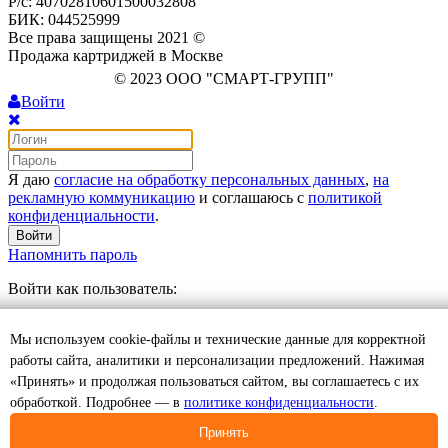
Р/с: 40702810601500032808
БИК: 044525999
Все права защищены 2021 ©
Продажа картриджей в Москве
© 2023 ООО "СМАРТ-ГРУПП"
Войти
Я даю
согласие на обработку персональных данных
,
на
рекламную коммуникацию
и соглашаюсь с
политикой
конфиденциальности
.
Войти
Напомнить пароль
Войти как пользователь:
Регистрация
Мы используем cookie-файлы и технические данные для корректной
Отложенные
0
Моя корзина
0
0
руб.
работы сайта, аналитики и персонализации предложений. Нажимая
Оформить
«Принять» и продолжая пользоваться сайтом, вы соглашаетесь с их
обработкой. Подробнее — в
политике конфиденциальности
.
Товар добавлен в корзину
Принять
Продолжить