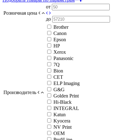
от
Розничная цена
до
Brother
Canon
Epson
HP
Xerox
Panasonic
7Q
Bion
CET
ELP Imaging
G&G
Производитель
Golden Print
Hi-Black
INTEGRAL
Katun
Kyocera
NV Print
OEM
ProfiLine