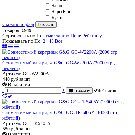
Sakura
SuperFine
Булат
Скрыть подбор
Показать
Товаров:
6949
Сортировать по
По
:
Умолчанию
Цене
Рейтингу
Показывать по
По
:
24
48
Все
Совместимый картридж G&G GG-W2200A (2000 стр.,
черный)
Артикул: GG-W2200A
440
руб
за шт
В наличии
-
+
В корзину
Добавлено
Совместимый картридж G&G GG-TK5405Y (10000 стр.,
жёлтый)
Артикул: GG-TK5405Y
580
руб
за шт
В наличии