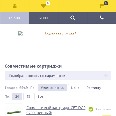
0
0
КАТАЛОГ
МЕНЮ
Совместимые картриджи
Подобрать товары по параметрам
6949
Товаров:
По
:
Умолчанию
Цене
Рейтингу
По
:
24
48
Все
Совместимый картридж CET DGP
В наличии
0709 (черный)