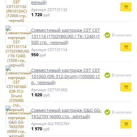
ерный)
Артикул: CET131132
1 720
руб
Совместимый картридж CET CET
В наличии
131114 (1T02Y80UX0 / TK-1240) (1
500 стр., черный)
Артикул: CET131114
950
руб
Совместимый картридж CET CET
В наличии
101060 (DR-312-Drum) (105000 ст
р., черный)
Артикул: CET101060
1 020
руб
Совместимый картридж G&G GG-
В наличии
TK5270Y (6000 стр., жёлтый)
Артикул: GG-TK5270Y
1 970
руб