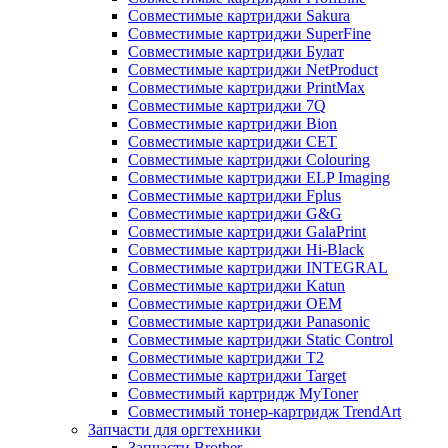
Совместимые картриджи Sakura
Совместимые картриджи SuperFine
Совместимые картриджи Булат
Совместимые картриджи NetProduct
Совместимые картриджи PrintMax
Совместимые картриджи 7Q
Совместимые картриджи Bion
Совместимые картриджи CET
Совместимые картриджи Colouring
Совместимые картриджи ELP Imaging
Совместимые картриджи Fplus
Совместимые картриджи G&G
Совместимые картриджи GalaPrint
Совместимые картриджи Hi-Black
Совместимые картриджи INTEGRAL
Совместимые картриджи Katun
Совместимые картриджи OEM
Совместимые картриджи Panasonic
Совместимые картриджи Static Control
Совместимые картриджи T2
Совместимые картриджи Target
Совместимый картридж MyToner
Совместимый тонер-картридж TrendArt
Запчасти для оргтехники
Запчасти Brother