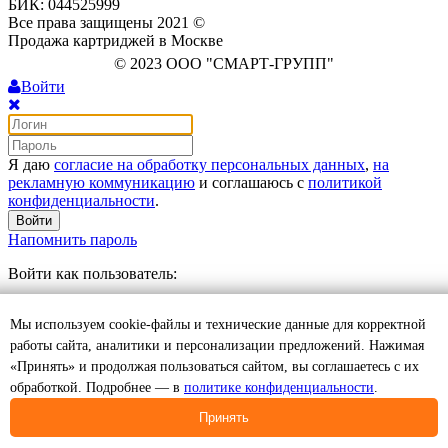
БИК: 044525999
Все права защищены 2021 ©
Продажа картриджей в Москве
© 2023 ООО "СМАРТ-ГРУПП"
Войти
Я даю
согласие на обработку персональных данных
,
на
рекламную коммуникацию
и соглашаюсь с
политикой
конфиденциальности
.
Войти
Напомнить пароль
Войти как пользователь:
Регистрация
Мы используем cookie-файлы и технические данные для корректной
Отложенные
0
Моя корзина
0
0
руб.
работы сайта, аналитики и персонализации предложений. Нажимая
Оформить
«Принять» и продолжая пользоваться сайтом, вы соглашаетесь с их
обработкой. Подробнее — в
политике конфиденциальности
.
Товар добавлен в корзину
Принять
Продолжить
Оформить заказ