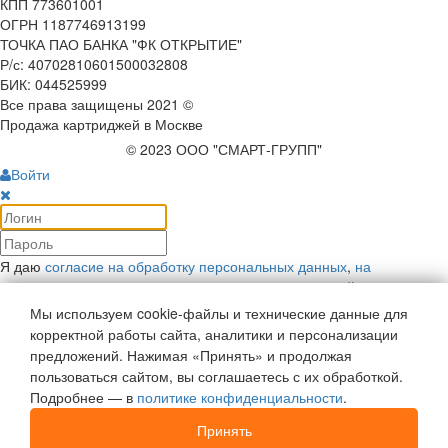
КПП 773601001
ОГРН 1187746913199
ТОЧКА ПАО БАНКА "ФК ОТКРЫТИЕ"
Р/с: 40702810601500032808
БИК: 044525999
Все права защищены 2021 ©
Продажа картриджей в Москве
© 2023 ООО "СМАРТ-ГРУПП"
Войти
Я даю
согласие на обработку персональных данных
,
на
рекламную коммуникацию
и соглашаюсь с
политикой
конфиденциальности
.
Мы используем cookie-файлы и технические данные для
Войти
корректной работы сайта, аналитики и персонализации
Напомнить пароль
предложений. Нажимая «Принять» и продолжая
Войти как пользователь:
пользоваться сайтом, вы соглашаетесь с их обработкой.
Подробнее — в
политике конфиденциальности
.
Регистрация
Отложенные
0
Принять
Моя корзина
0
0
руб.